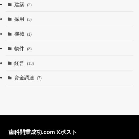
建築
(2)
採用
(3)
機械
(1)
物件
(8)
経営
(13)
資金調達
(7)
歯科開業成功.com Xポスト