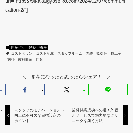
url=”https://sikakaigyoseiko.com/2024/02/07/communi
cation-2/”]
医院作り
建築
物件
コストダウン
コスト削減
スタッフルーム
内装
収益性
技工室
歯科
歯科開業
開業
参考になったと思ったらシェア！
スタッフのモチベーション
歯科開業成功への道！外観
向上に不可欠な目標設定の
とサービスで魅力的なクリ
ポイント
ニックを築く方法