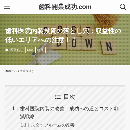
歯科開業成功.com
歯科医院内装投資の落とし穴：収益性の
低いエリアへの注意！！
医院作り
建築
物件
ホーム
医院作り
目次
歯科医院内装の改善：成功への道とコスト削
減戦略
スタッフルームの改善