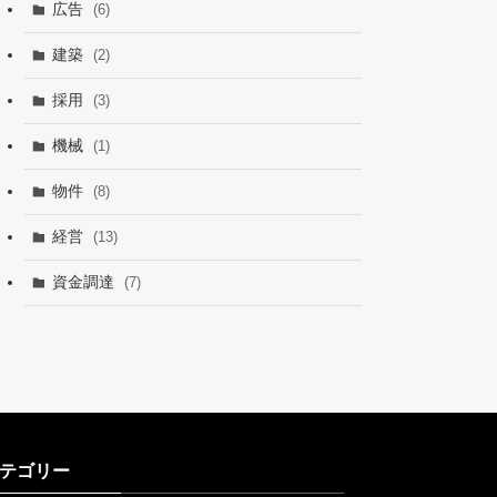
広告
(6)
建築
(2)
採用
(3)
機械
(1)
物件
(8)
経営
(13)
資金調達
(7)
テゴリー