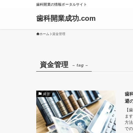
歯科開業の情報ポータルサイト
歯科開業成功.com
ホーム
資金管理
資金管理
– tag –
歯
経営
避
【歯
ます
方法
での