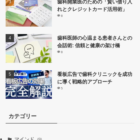
歯科開業医のための「賢い借り入
れとクレジットカード活用術」
8
歯科医師の心温まる患者さんとの
会話術: 信頼と健康の架け橋
8
看板広告で歯科クリニックを成功
に導く戦略的アプローチ
5
カテゴリー
マインド
(9)