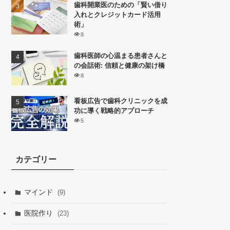
歯科開業医のための「賢い借り
入れとクレジットカード活用
術」
8
歯科医師の心温まる患者さんと
の会話術: 信頼と健康の架け橋
8
看板広告で歯科クリニックを成
功に導く戦略的アプローチ
5
カテゴリー
マインド
(9)
医院作り
(23)