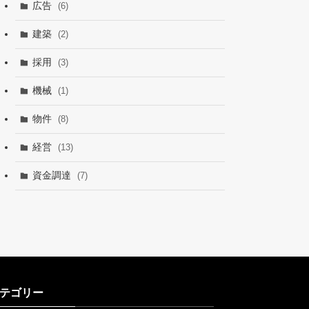
広告
(6)
建築
(2)
採用
(3)
機械
(1)
物件
(8)
経営
(13)
資金調達
(7)
テゴリー