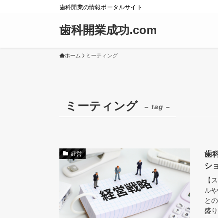
歯科開業の情報ポータルサイト
歯科開業成功.com
ホーム
ミーティング
ミーティング
– tag –
歯
経営
シ
【ス
ルや
との
盛り